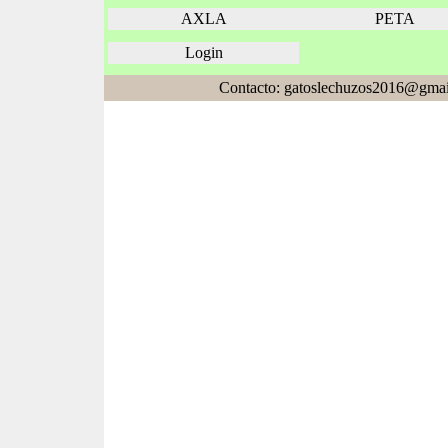
AXLA
PETA
Login
Contacto: gatoslechuzos2016@gmai