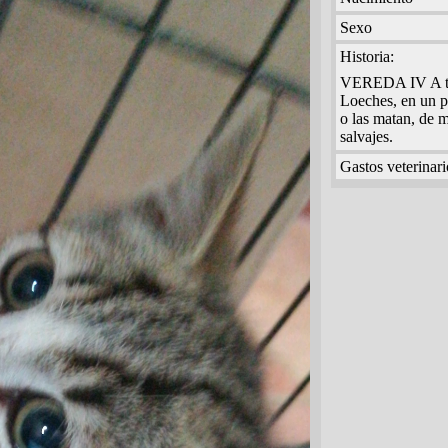
Sexo
Historia:
VEREDA IV A tod
Loeches, en un 
o las matan, de 
salvajes.
Gastos veterinari